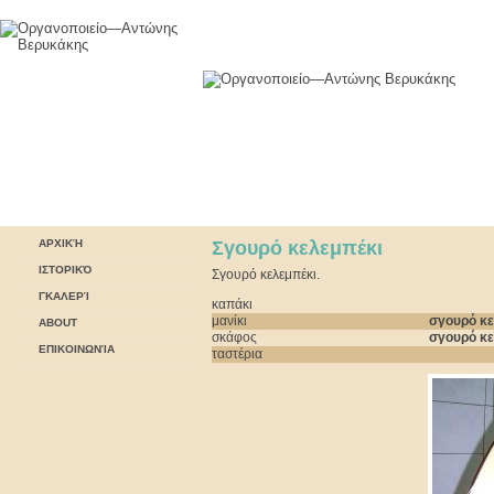
ΑΡΧΙΚΉ
Σγουρό κελεμπέκι
ΙΣΤΟΡΙΚΌ
Σγουρό κελεμπέκι.
ΓΚΑΛΕΡΊ
καπάκι
μανίκι
σγουρό κε
ABOUT
σκάφος
σγουρό κε
ΕΠΙΚΟΙΝΩΝΊΑ
ταστέρια